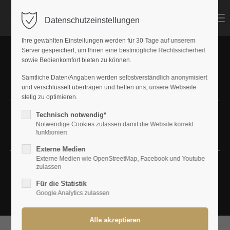
MENU
Datenschutzeinstellungen
Login
Ihre gewählten Einstellungen werden für 30 Tage auf unserem
Benutzername
Server gespeichert, um Ihnen eine bestmögliche Rechtssicherheit
sowie Bedienkomfort bieten zu können.
Sämtliche Daten/Angaben werden selbstverständlich anonymisiert
und verschlüsselt übertragen und helfen uns, unsere Webseite
Passwort
stetig zu optimieren.
Technisch notwendig*
Newsdetails
Notwendige Cookies zulassen damit die Website korrekt
funktioniert
Externe Medien
Anmelden
Externe Medien wie OpenStreetMap, Facebook und Youtube
zulassen
Register
|
Lost your password?
Für die Statistik
Google Analytics zulassen
Support
Lorem ipsum dolor sit amet: