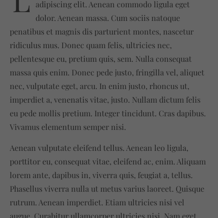
adipiscing elit. Aenean commodo ligula eget
Drop us a line
dolor. Aenean massa. Cum sociis natoque
info@yourdomain.com
penatibus et magnis dis parturient montes, nascetur
ridiculus mus. Donec quam felis, ultricies nec,
About us
pellentesque eu, pretium quis, sem. Nulla consequat
Lorem ipsum dolor sit amet, consectetuer
massa quis enim. Donec pede justo, fringilla vel, aliquet
adipiscing elit.
nec, vulputate eget, arcu. In enim justo, rhoncus ut,
Aenean commodo ligula eget dolor. Aenean massa.
imperdiet a, venenatis vitae, justo. Nullam dictum felis
Cum sociis natoque penatibus et magnis dis
eu pede mollis pretium. Integer tincidunt. Cras dapibus.
parturient montes, nascetur ridiculus mus. Donec
Vivamus elementum semper nisi.
quam felis, ultricies nec.
Aenean vulputate eleifend tellus. Aenean leo ligula,
porttitor eu, consequat vitae, eleifend ac, enim. Aliquam
lorem ante, dapibus in, viverra quis, feugiat a, tellus.
Phasellus viverra nulla ut metus varius laoreet. Quisque
rutrum. Aenean imperdiet. Etiam ultricies nisi vel
augue. Curabitur ullamcorper ultricies nisi. Nam eget